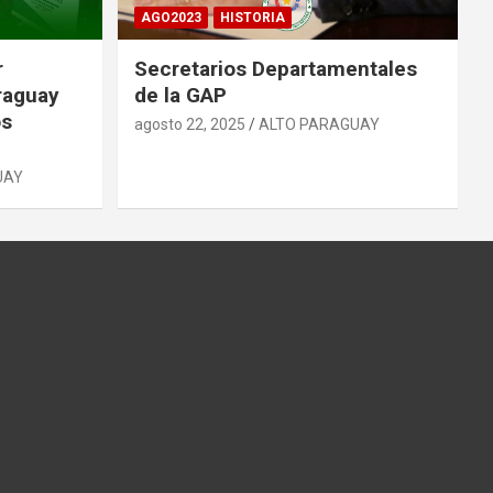
AGO2023
HISTORIA
r
Secretarios Departamentales
raguay
de la GAP
os
agosto 22, 2025
ALTO PARAGUAY
UAY