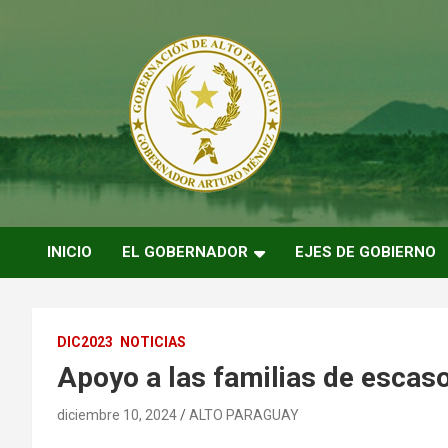
Saltar
al
contenido
ARTURO MENDEZ GOBERNADOR 2023
ARTUROMENDEZ.ORG
INICIO
EL GOBERNADOR
EJES DE GOBIERNO
DIC2023
NOTICIAS
Apoyo a las familias de escas
diciembre 10, 2024
ALTO PARAGUAY