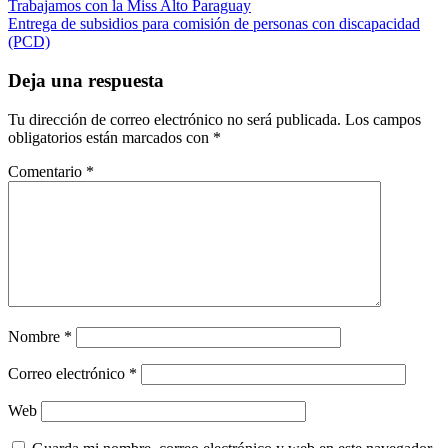
Navegación
Trabajamos con la Miss Alto Paraguay
Entrega de subsidios para comisión de personas con discapacidad
de
(PCD)
entradas
Deja una respuesta
Tu dirección de correo electrónico no será publicada.
Los campos
obligatorios están marcados con
*
Comentario
*
Nombre
*
Correo electrónico
*
Web