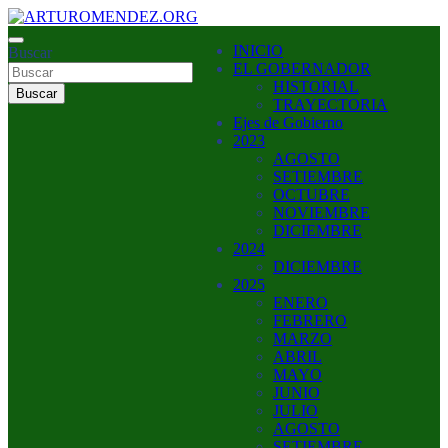
Saltar
al
ARTURO MENDEZ GOBERNADOR 2023
INICIO
contenido
Buscar
ARTUROMENDEZ.ORG
EL GOBERNADOR
HISTORIAL
Buscar
TRAYECTORIA
Ejes de Gobierno
2023
AGOSTO
SETIEMBRE
OCTUBRE
NOVIEMBRE
DICIEMBRE
2024
DICIEMBRE
2025
ENERO
FEBRERO
MARZO
ABRIL
MAYO
JUNIO
JULIO
AGOSTO
SETIEMBRE