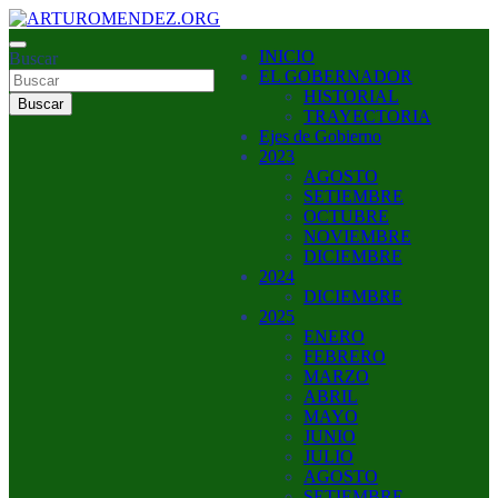
Saltar
al
ARTURO MENDEZ GOBERNADOR 2023
INICIO
contenido
Buscar
ARTUROMENDEZ.ORG
EL GOBERNADOR
HISTORIAL
Buscar
TRAYECTORIA
Ejes de Gobierno
2023
AGOSTO
SETIEMBRE
OCTUBRE
NOVIEMBRE
DICIEMBRE
2024
DICIEMBRE
2025
ENERO
FEBRERO
MARZO
ABRIL
MAYO
JUNIO
JULIO
AGOSTO
SETIEMBRE