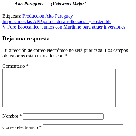
Alto Paraguay…. ¡Estasmos Mejor!…
Etiquetas:
Produccion Alto Paraguay
Navegación
Impulsamos las APP para el desarrollo social y sostenible
V Foro BIoceánico: Juntos con Murtinho para atraer inversiones
de
entradas
Deja una respuesta
Tu dirección de correo electrónico no será publicada.
Los campos
obligatorios están marcados con
*
Comentario
*
Nombre
*
Correo electrónico
*