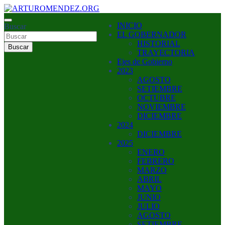
Saltar
al
ARTURO MENDEZ GOBERNADOR 2023
INICIO
contenido
Buscar
ARTUROMENDEZ.ORG
EL GOBERNADOR
HISTORIAL
Buscar
TRAYECTORIA
Ejes de Gobierno
2023
AGOSTO
SETIEMBRE
OCTUBRE
NOVIEMBRE
DICIEMBRE
2024
DICIEMBRE
2025
ENERO
FEBRERO
MARZO
ABRIL
MAYO
JUNIO
JULIO
AGOSTO
SETIEMBRE