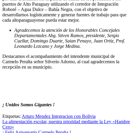
puertos de Alto Paraguay utilizando el corredor de Integración
Roboré – Agua Dulce – Bahía Negra, con el objetivo de
desarrollarnos logísticamente y generar fuentes de trabajo para que
cada altoparaguayense pueda estar mejor.
Agradecemos la atención de los Honorables Concejales
Departamentales Abg. Stiven Ramos, presidente, Sergio
Cuellar, Domingo Duarte, Saian Penayo, Juan Ortiz, Prof.
Leonardo Lezcano y Jorge Medina.
Destacamos el acompañamiento del intendente municipal de
Carmelo Peralta señor Silverio Adorno, al cual agradecemos la
recepción en su municipio.
¡ Unidos Somos Gigantes !
Etiquetas:
Arturo Mendez Integracion con Bolivia
Navegación
La alimentación escolar, nuestra prioridad mediante la Ley «Hambre
Cero»
de
¡ Feliz Aniversario Carmelo Peralta !