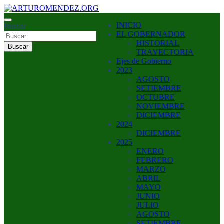
Saltar
al
ARTURO MENDEZ GOBERNADOR 2023
INICIO
contenido
Buscar
ARTUROMENDEZ.ORG
EL GOBERNADOR
HISTORIAL
Buscar
TRAYECTORIA
Ejes de Gobierno
2023
AGOSTO
SETIEMBRE
OCTUBRE
NOVIEMBRE
DICIEMBRE
2024
DICIEMBRE
2025
ENERO
FEBRERO
MARZO
ABRIL
MAYO
JUNIO
JULIO
AGOSTO
SETIEMBRE