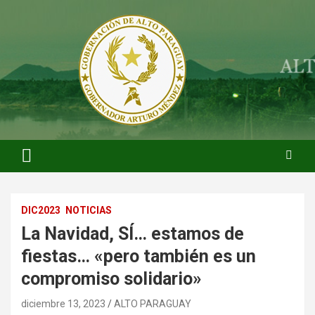
Saltar
al
contenido
ARTURO MENDEZ GOBERNADOR 2023
ARTUROMENDEZ.ORG
DIC2023
NOTICIAS
La Navidad, SÍ… estamos de
fiestas… «pero también es un
compromiso solidario»
diciembre 13, 2023
ALTO PARAGUAY