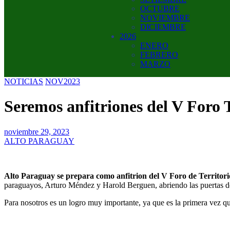
OCTUBRE
NOVIEMBRE
DICIEMBRE
2026
ENERO
FEBRERO
MARZO
NOTICIAS
NOV2023
Seremos anfitriones del V Foro 
noviembre 29, 2023
ALTO PARAGUAY
Alto Paraguay se prepara como anfitrion del V Foro de Territor
paraguayos, Arturo Méndez y Harold Berguen, abriendo las puertas de s
Para nosotros es un logro muy importante, ya que es la primera vez q