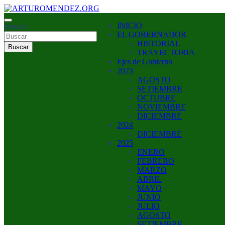
Saltar
al
ARTURO MENDEZ GOBERNADOR 2023
INICIO
contenido
Buscar
ARTUROMENDEZ.ORG
EL GOBERNADOR
HISTORIAL
Buscar
TRAYECTORIA
Ejes de Gobierno
2023
AGOSTO
SETIEMBRE
OCTUBRE
NOVIEMBRE
DICIEMBRE
2024
DICIEMBRE
2025
ENERO
FEBRERO
MARZO
ABRIL
MAYO
JUNIO
JULIO
AGOSTO
SETIEMBRE