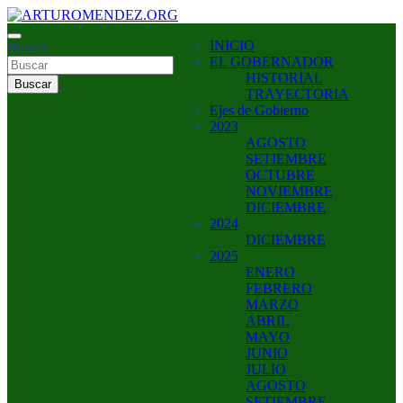
Saltar
al
ARTURO MENDEZ GOBERNADOR 2023
INICIO
contenido
Buscar
ARTUROMENDEZ.ORG
EL GOBERNADOR
HISTORIAL
Buscar
TRAYECTORIA
Ejes de Gobierno
2023
AGOSTO
SETIEMBRE
OCTUBRE
NOVIEMBRE
DICIEMBRE
2024
DICIEMBRE
2025
ENERO
FEBRERO
MARZO
ABRIL
MAYO
JUNIO
JULIO
AGOSTO
SETIEMBRE