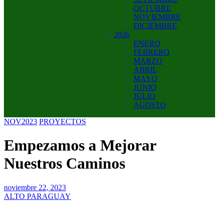
OCTUBRE
NOVIEMBRE
DICIEMBRE
2026
ENERO
FEBRERO
MARZO
ABRIL
MAYO
JUNIO
JULIO
AGOSTO
NOV2023
PROYECTOS
Empezamos a Mejorar
Nuestros Caminos
noviembre 22, 2023
ALTO PARAGUAY