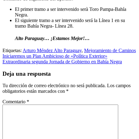
El primer tramo a ser intervenido serà Toro Pampa-Bahía
Negra.
El siguiente tramo a ser intervenido será la Línea 1 en su
tramo Bahía Negra- Línea 28.
Alto Paraguay… ¡Estamos Mejor!…
Etiquetas:
Arturo Méndez Alto Paraguay
,
Mejoramiento de Caminos
Navegación
Iniciaremos un Plan Ambicioso de «Política Exterior»
Extraordinaria segunda Jornada de Gobierno en Bahía Negra
de
entradas
Deja una respuesta
Tu dirección de correo electrónico no será publicada.
Los campos
obligatorios están marcados con
*
Comentario
*