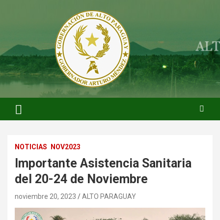
Saltar
al
contenido
ARTURO MENDEZ GOBERNADOR 2023
ARTUROMENDEZ.ORG
NOTICIAS
NOV2023
Importante Asistencia Sanitaria
del 20-24 de Noviembre
noviembre 20, 2023
ALTO PARAGUAY