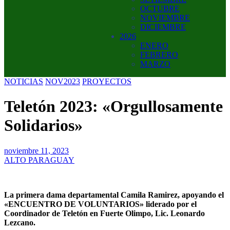
OCTUBRE
NOVIEMBRE
DICIEMBRE
2026
ENERO
FEBRERO
MARZO
NOTICIAS
NOV2023
PROYECTOS
Teletón 2023: «Orgullosamente
Solidarios»
noviembre 11, 2023
ALTO PARAGUAY
La primera dama departamental Camila Ramirez, apoyando el
«ENCUENTRO DE VOLUNTARIOS» liderado por el
Coordinador de Teletón en Fuerte Olimpo, Lic. Leonardo
Lezcano.