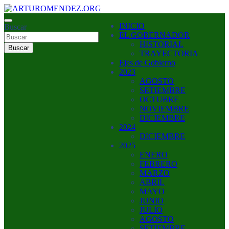
Saltar
al
ARTURO MENDEZ GOBERNADOR 2023
INICIO
contenido
Buscar
ARTUROMENDEZ.ORG
EL GOBERNADOR
HISTORIAL
Buscar
TRAYECTORIA
Ejes de Gobierno
2023
AGOSTO
SETIEMBRE
OCTUBRE
NOVIEMBRE
DICIEMBRE
2024
DICIEMBRE
2025
ENERO
FEBRERO
MARZO
ABRIL
MAYO
JUNIO
JULIO
AGOSTO
SETIEMBRE