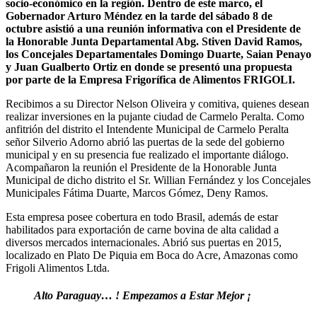
socio-económico en la región. Dentro de este marco, el
Gobernador Arturo Méndez en la tarde del sábado 8 de
octubre asistió a una reunión informativa con el Presidente de
la Honorable Junta Departamental Abg. Stiven David Ramos,
los Concejales Departamentales Domingo Duarte, Saian Penayo
y Juan Gualberto Ortiz en donde se presentó una propuesta
por parte de la Empresa Frigorífica de Alimentos FRIGOLI.
Recibimos a su Director Nelson Oliveira y comitiva, quienes desean
realizar inversiones en la pujante ciudad de Carmelo Peralta. Como
anfitrión del distrito el Intendente Municipal de Carmelo Peralta
señor Silverio Adorno abrió las puertas de la sede del gobierno
municipal y en su presencia fue realizado el importante diálogo.
Acompañaron la reunión el Presidente de la Honorable Junta
Municipal de dicho distrito el Sr. Willian Fernández y los Concejales
Municipales Fátima Duarte, Marcos Gómez, Deny Ramos.
Esta empresa posee cobertura en todo Brasil, además de estar
habilitados para exportación de carne bovina de alta calidad a
diversos mercados internacionales. Abrió sus puertas en 2015,
localizado en Plato De Piquia em Boca do Acre, Amazonas como
Frigoli Alimentos Ltda.
Alto Paraguay… ! Empezamos a Estar Mejor ¡