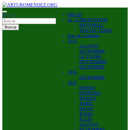
Saltar
al
ARTURO MENDEZ GOBERNADOR 2023
INICIO
contenido
Buscar
ARTUROMENDEZ.ORG
EL GOBERNADOR
HISTORIAL
Buscar
TRAYECTORIA
Ejes de Gobierno
2023
AGOSTO
SETIEMBRE
OCTUBRE
NOVIEMBRE
DICIEMBRE
2024
DICIEMBRE
2025
ENERO
FEBRERO
MARZO
ABRIL
MAYO
JUNIO
JULIO
AGOSTO
SETIEMBRE