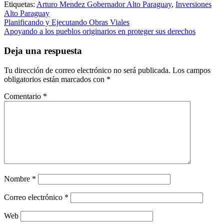
Etiquetas:
Arturo Mendez Gobernador Alto Paraguay
,
Inversiones
Alto Paraguay
Navegación
Planificando y Ejecutando Obras Viales
Apoyando a los pueblos originarios en proteger sus derechos
de
entradas
Deja una respuesta
Tu dirección de correo electrónico no será publicada.
Los campos
obligatorios están marcados con
*
Comentario
*
Nombre
*
Correo electrónico
*
Web