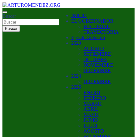
Saltar
al
ARTURO MENDEZ GOBERNADOR 2023
INICIO
contenido
Buscar
ARTUROMENDEZ.ORG
EL GOBERNADOR
HISTORIAL
Buscar
TRAYECTORIA
Ejes de Gobierno
2023
AGOSTO
SETIEMBRE
OCTUBRE
NOVIEMBRE
DICIEMBRE
2024
DICIEMBRE
2025
ENERO
FEBRERO
MARZO
ABRIL
MAYO
JUNIO
JULIO
AGOSTO
SETIEMBRE