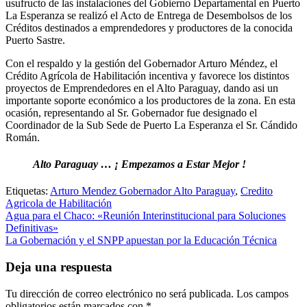
usufructo de las instalaciones del Gobierno Departamental en Puerto
La Esperanza se realizó el Acto de Entrega de Desembolsos de los
Créditos destinados a emprendedores y productores de la conocida
Puerto Sastre.
Con el respaldo y la gestión del Gobernador Arturo Méndez, el
Crédito Agrícola de Habilitación incentiva y favorece los distintos
proyectos de Emprendedores en el Alto Paraguay, dando asi un
importante soporte económico a los productores de la zona. En esta
ocasión, representando al Sr. Gobernador fue designado el
Coordinador de la Sub Sede de Puerto La Esperanza el Sr. Cándido
Román.
Alto Paraguay … ¡ Empezamos a Estar Mejor !
Etiquetas:
Arturo Mendez Gobernador Alto Paraguay
,
Credito
Agricola de Habilitación
Navegación
Agua para el Chaco: «Reunión Interinstitucional para Soluciones
Definitivas»
de
La Gobernación y el SNPP apuestan por la Educación Técnica
entradas
Deja una respuesta
Tu dirección de correo electrónico no será publicada.
Los campos
obligatorios están marcados con
*