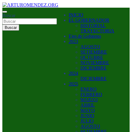
Saltar
al
ARTURO MENDEZ GOBERNADOR 2023
INICIO
contenido
Buscar
ARTUROMENDEZ.ORG
EL GOBERNADOR
HISTORIAL
Buscar
TRAYECTORIA
Ejes de Gobierno
2023
AGOSTO
SETIEMBRE
OCTUBRE
NOVIEMBRE
DICIEMBRE
2024
DICIEMBRE
2025
ENERO
FEBRERO
MARZO
ABRIL
MAYO
JUNIO
JULIO
AGOSTO
SETIEMBRE