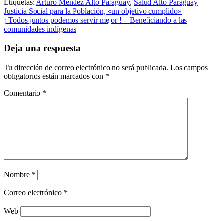
Etiquetas:
Arturo Méndez Alto Paraguay
,
Salud Alto Paraguay
Navegación
Justicia Social para la Población, «un objetivo cumplido»
¡ Todos juntos podemos servir mejor ! – Beneficiando a las
de
comunidades indígenas
entradas
Deja una respuesta
Tu dirección de correo electrónico no será publicada.
Los campos
obligatorios están marcados con
*
Comentario
*
Nombre
*
Correo electrónico
*
Web