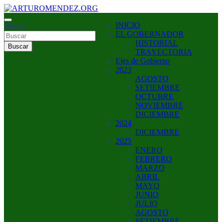
Saltar
al
ARTURO MENDEZ GOBERNADOR 2023
INICIO
contenido
Buscar
ARTUROMENDEZ.ORG
EL GOBERNADOR
HISTORIAL
Buscar
TRAYECTORIA
Ejes de Gobierno
2023
AGOSTO
SETIEMBRE
OCTUBRE
NOVIEMBRE
DICIEMBRE
2024
DICIEMBRE
2025
ENERO
FEBRERO
MARZO
ABRIL
MAYO
JUNIO
JULIO
AGOSTO
SETIEMBRE