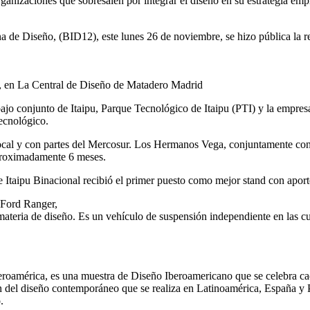
rganizaciones
que
sobresalen
por
integrar
el
diseño
en
su
estrategia
empr
na
de
Diseño
, (
BID12
),
este
lunes
26 de
noviembre
, se
hizo
pública
la
r
, en La Central de
Diseño
de
Matadero
Madrid
bajo
conjunto
de
Itaipu
,
Parque
Tecnológico
de
Itaipu
(
PTI
) y la
empres
ecnológico
.
cal y con
partes
del
Mercosur
. Los
Hermanos
Vega,
conjuntamente
co
roximadamente
6
meses
.
e
Itaipu
Binacional
recibió
el primer
puesto
como
mejor
stand con
aport
Ford Ranger,
materia
de
diseño
.
Es
un
vehículo
de
suspensión
independiente
en
las
cu
eroamérica
,
es
una
muestra
de
Diseño
Iberoamericano
que
se
celebra
ca
n
del
diseño
contemporáneo
que
se
realiza
en
Latinoamérica
,
España
y 
o
.