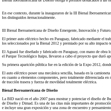
Bienal
Iberoamericana
de
Diseño
otorga
8
premios
destacados
a
las
o
En
ese
contexto
,
durante
la
inauguraron
de la III
Bienal
Iberoamerica
los
distinguidos
iternacionalmente
.
III
Bienal
Iberoamericana
de
Diseño
Emergente
,
Innovación
y
Futuro
El primer auto
eléctrico
hecho
en Paraguay,
fabricado
mediante
el
tra
los
seleccionados
por
la
Bienal
2012 y
premiado
por
su
alto
impacto
t
El
Aguará
fue
diseñado
y
fabricado
en Paraguay, con
mano
de
obra
lo
el
Parque
Tecnológico
Itaipu
,
llevaron
a
cabo
el
proyecto
que
duró
ap
Su
primera
aparición
pública
fue
en la
edición
de la Expo 2012,
dond
El auto
eléctrico
posee
una
mecánica
sencilla
,
basada
en la
camioneta
en
cuanto
a
elementos
componentes
,
pero
totalmente
diferenciada
en
de
tracción
trasera
y
fuerza
de
movilidad
totalmente
eléctrica
.
Bienal
Iberoamericana
de
Diseño
La BID
nació
en el
año
2007
para
mostrar
y
potenciar
el
diseño
de
Ib
de
Diseño
y
Dimad
.
Es
una
de
las
citas
más
importantes
de
promoció
e
incluye
una
gran
exposición
y
una
zona
de
encuentro
y
pensamient