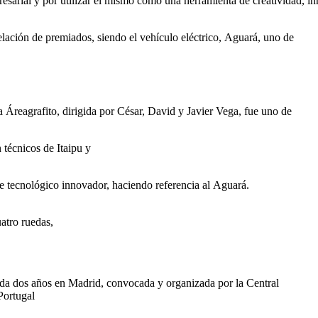
esarial
y
por
utilizar
el
mismo
como
una
herramienta
de
creatividad
,
in
elación
de
premiados
,
siendo
el
vehículo
eléctrico
,
Aguará
,
uno
de
a
Áreagrafito
,
dirigida
por
César
, David y Javier Vega,
fue
uno
de
n
técnicos
de
Itaipu
y
e
tecnológico
innovador
,
haciendo
referencia
al
Aguará
.
atro
ruedas
,
da
dos
años
en Madrid,
convocada
y
organizada
por
la Central
Portugal