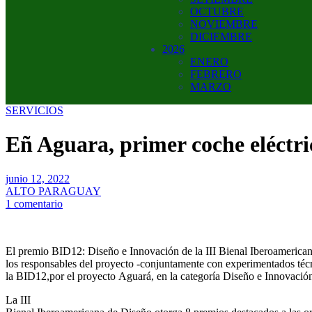
OCTUBRE
NOVIEMBRE
DICIEMBRE
2026
ENERO
FEBRERO
MARZO
SERVICIOS
Eñ Aguara, primer coche eléctr
junio 12, 2022
ALTO PARAGUAY
1 comentario
El
premio
BID12
:
Diseño
e
Innovación
de la III
Bienal
Iberoamerica
los
responsables
del
proyecto
-conjuntamente
con
experimentados
téc
la
BID12
,
por
el
proyecto
Aguará
, en la
categoría
Diseño
e
Innovació
La III