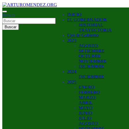
Saltar
al
ARTURO MENDEZ GOBERNADOR 2023
INICIO
contenido
Buscar
ARTUROMENDEZ.ORG
EL GOBERNADOR
HISTORIAL
Buscar
TRAYECTORIA
Ejes de Gobierno
2023
AGOSTO
SETIEMBRE
OCTUBRE
NOVIEMBRE
DICIEMBRE
2024
DICIEMBRE
2025
ENERO
FEBRERO
MARZO
ABRIL
MAYO
JUNIO
JULIO
AGOSTO
SETIEMBRE