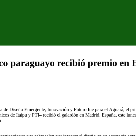
ico paraguayo recibió premio en 
na
de
Diseño
Emergente
,
Innovación
y
Futuro
fue
para
el
Aguará
, el p
nicos
de
Itaipu
y
PTI
–
recibió
el
galardón
en Madrid,
España
,
este
lune
n