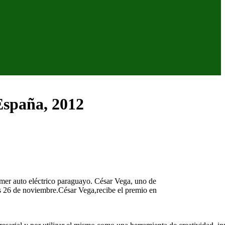
España, 2012
rimer auto
eléctrico
paraguayo
.
César
Vega,
uno
de
s
26 de
noviembre
.
César
Vega,
recibe
el
premio
en