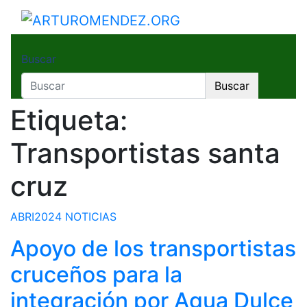
Saltar
al
ARTUROMENDEZ.ORG
ARTURO MENDEZ GOBERNADOR 2023
contenido
Buscar
Buscar
Etiqueta:
Transportistas santa
cruz
ABRI2024
NOTICIAS
Apoyo de los transportistas
cruceños para la
integración por Agua Dulce