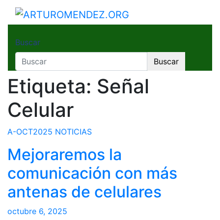
Saltar
al
ARTUROMENDEZ.ORG
ARTURO MENDEZ GOBERNADOR 2023
contenido
Buscar
Buscar
Etiqueta:
Señal
Celular
A-OCT2025
NOTICIAS
Mejoraremos la
comunicación con más
antenas de celulares
octubre 6, 2025