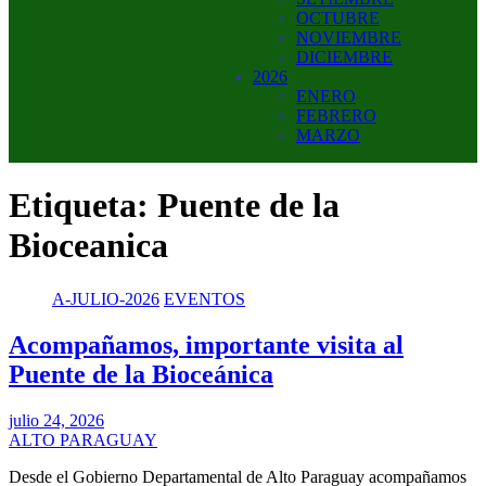
OCTUBRE
NOVIEMBRE
DICIEMBRE
2026
ENERO
FEBRERO
MARZO
Etiqueta:
Puente de la
Bioceanica
A-JULIO-2026
EVENTOS
Acompañamos, importante visita al
Puente de la Bioceánica
julio 24, 2026
ALTO PARAGUAY
Desde el Gobierno Departamental de Alto Paraguay acompañamos