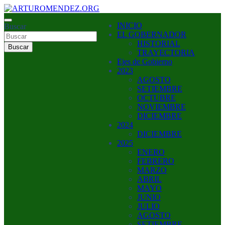
Saltar
al
ARTURO MENDEZ GOBERNADOR 2023
INICIO
contenido
Buscar
ARTUROMENDEZ.ORG
EL GOBERNADOR
HISTORIAL
Buscar
TRAYECTORIA
Ejes de Gobierno
2023
AGOSTO
SETIEMBRE
OCTUBRE
NOVIEMBRE
DICIEMBRE
2024
DICIEMBRE
2025
ENERO
FEBRERO
MARZO
ABRIL
MAYO
JUNIO
JULIO
AGOSTO
SETIEMBRE