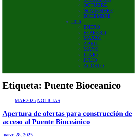
OCTUBRE
NOVIEMBRE
DICIEMBRE
2026
ENERO
FEBRERO
MARZO
ABRIL
MAYO
JUNIO
JULIO
AGOSTO
Etiqueta:
Puente Bioceanico
MAR2025
NOTICIAS
Apertura de ofertas para construcción de
acceso al Puente Bioceánico
marzo 28, 2025