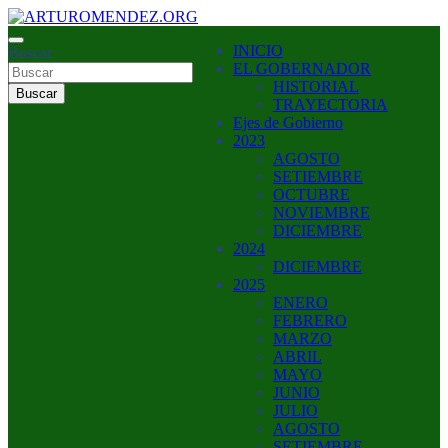
Saltar
al
ARTURO MENDEZ GOBERNADOR 2023
INICIO
contenido
Buscar
ARTUROMENDEZ.ORG
EL GOBERNADOR
HISTORIAL
Buscar
TRAYECTORIA
Ejes de Gobierno
2023
AGOSTO
SETIEMBRE
OCTUBRE
NOVIEMBRE
DICIEMBRE
2024
DICIEMBRE
2025
ENERO
FEBRERO
MARZO
ABRIL
MAYO
JUNIO
JULIO
AGOSTO
SETIEMBRE