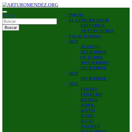
Saltar
al
ARTURO MENDEZ GOBERNADOR 2023
INICIO
contenido
Buscar
ARTUROMENDEZ.ORG
EL GOBERNADOR
HISTORIAL
Buscar
TRAYECTORIA
Ejes de Gobierno
2023
AGOSTO
SETIEMBRE
OCTUBRE
NOVIEMBRE
DICIEMBRE
2024
DICIEMBRE
2025
ENERO
FEBRERO
MARZO
ABRIL
MAYO
JUNIO
JULIO
AGOSTO
SETIEMBRE