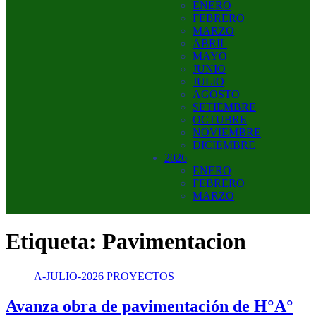
ENERO
FEBRERO
MARZO
ABRIL
MAYO
JUNIO
JULIO
AGOSTO
SETIEMBRE
OCTUBRE
NOVIEMBRE
DICIEMBRE
2026
ENERO
FEBRERO
MARZO
Etiqueta:
Pavimentacion
A-JULIO-2026
PROYECTOS
Avanza obra de pavimentación de H°A°