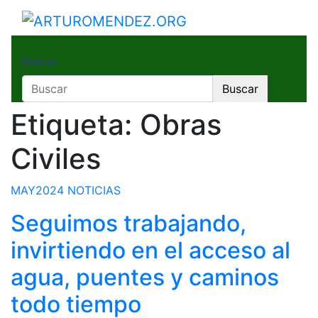
Saltar
al
ARTUROMENDEZ.ORG
ARTURO MENDEZ GOBERNADOR 2023
contenido
Buscar
Buscar
Etiqueta:
Obras
Civiles
MAY2024
NOTICIAS
Seguimos trabajando,
invirtiendo en el acceso al
agua, puentes y caminos
todo tiempo