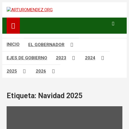
Saltar
al
ARTURO MENDEZ GOBERNADOR 2023
ARTUROMENDEZ.ORG
contenido
INICIO
EL GOBERNADOR
EJES DE GOBIERNO
2023
2024
2025
2026
Etiqueta:
Navidad 2025