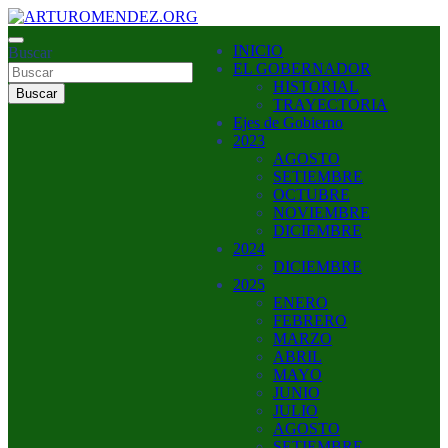
Saltar
al
ARTURO MENDEZ GOBERNADOR 2023
INICIO
contenido
Buscar
ARTUROMENDEZ.ORG
EL GOBERNADOR
HISTORIAL
Buscar
TRAYECTORIA
Ejes de Gobierno
2023
AGOSTO
SETIEMBRE
OCTUBRE
NOVIEMBRE
DICIEMBRE
2024
DICIEMBRE
2025
ENERO
FEBRERO
MARZO
ABRIL
MAYO
JUNIO
JULIO
AGOSTO
SETIEMBRE