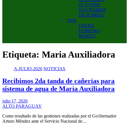
OCTUBRE
NOVIEMBRE
DICIEMBRE
2026
ENERO
FEBRERO
MARZO
Etiqueta:
Maria Auxiliadora
A-JULIO-2026
NOTICIAS
Recibimos 2da tanda de cañerías para
sistema de agua de María Auxiliadora
julio 17, 2026
ALTO PARAGUAY
Como resultado de las gestiones realizadas por el Go1bernador
Arturo Méndez ante el Servicio Nacional de…