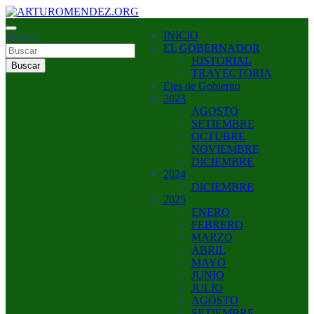
Saltar
al
ARTURO MENDEZ GOBERNADOR 2023
INICIO
contenido
Buscar
ARTUROMENDEZ.ORG
EL GOBERNADOR
HISTORIAL
Buscar
TRAYECTORIA
Ejes de Gobierno
2023
AGOSTO
SETIEMBRE
OCTUBRE
NOVIEMBRE
DICIEMBRE
2024
DICIEMBRE
2025
ENERO
FEBRERO
MARZO
ABRIL
MAYO
JUNIO
JULIO
AGOSTO
SETIEMBRE