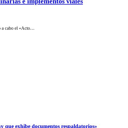
inarias e implementos viales
vó a cabo el «Acto…
y que exhibe documentos respaldatorios»