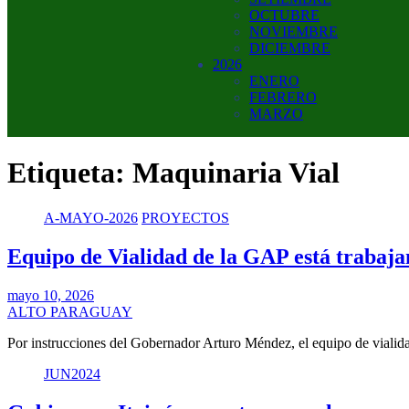
OCTUBRE
NOVIEMBRE
DICIEMBRE
2026
ENERO
FEBRERO
MARZO
Etiqueta:
Maquinaria Vial
A-MAYO-2026
PROYECTOS
Equipo de Vialidad de la GAP está trabaja
mayo 10, 2026
ALTO PARAGUAY
Por instrucciones del Gobernador Arturo Méndez, el equipo de vialid
JUN2024