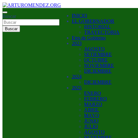
Saltar
al
ARTURO MENDEZ GOBERNADOR 2023
INICIO
contenido
Buscar
ARTUROMENDEZ.ORG
EL GOBERNADOR
HISTORIAL
Buscar
TRAYECTORIA
Ejes de Gobierno
2023
AGOSTO
SETIEMBRE
OCTUBRE
NOVIEMBRE
DICIEMBRE
2024
DICIEMBRE
2025
ENERO
FEBRERO
MARZO
ABRIL
MAYO
JUNIO
JULIO
AGOSTO
SETIEMBRE