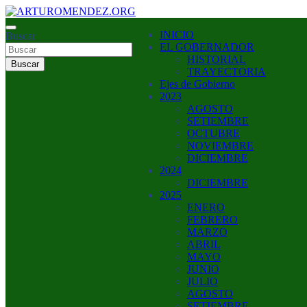
Saltar
al
ARTURO MENDEZ GOBERNADOR 2023
INICIO
contenido
Buscar
ARTUROMENDEZ.ORG
EL GOBERNADOR
HISTORIAL
Buscar
TRAYECTORIA
Ejes de Gobierno
2023
AGOSTO
SETIEMBRE
OCTUBRE
NOVIEMBRE
DICIEMBRE
2024
DICIEMBRE
2025
ENERO
FEBRERO
MARZO
ABRIL
MAYO
JUNIO
JULIO
AGOSTO
SETIEMBRE