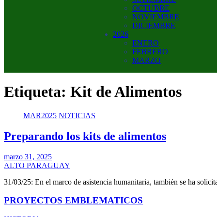
OCTUBRE
NOVIEMBRE
DICIEMBRE
2026
ENERO
FEBRERO
MARZO
Etiqueta:
Kit de Alimentos
MAR2025
NOTICIAS
Preparando los kits de alimentos
marzo 31, 2025
ALTO PARAGUAY
31/03/25: En el marco de asistencia humanitaria, también se ha solicit
PROYECTOS EMBLEMATICOS