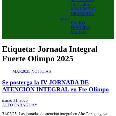
OCTUBRE
NOVIEMBRE
DICIEMBRE
2026
ENERO
FEBRERO
MARZO
Etiqueta:
Jornada Integral
Fuerte Olimpo 2025
MAR2025
NOTICIAS
Se posterga la IV JORNADA DE
ATENCION INTEGRAL en Fte Olimpo
marzo 31, 2025
ALTO PARAGUAY
31/03/25; Las jornadas de atención integral en Alto Paraguay, ya