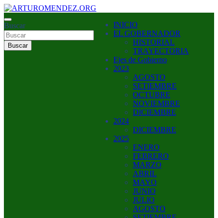
Saltar
al
ARTURO MENDEZ GOBERNADOR 2023
INICIO
contenido
Buscar
ARTUROMENDEZ.ORG
EL GOBERNADOR
HISTORIAL
Buscar
TRAYECTORIA
Ejes de Gobierno
2023
AGOSTO
SETIEMBRE
OCTUBRE
NOVIEMBRE
DICIEMBRE
2024
DICIEMBRE
2025
ENERO
FEBRERO
MARZO
ABRIL
MAYO
JUNIO
JULIO
AGOSTO
SETIEMBRE