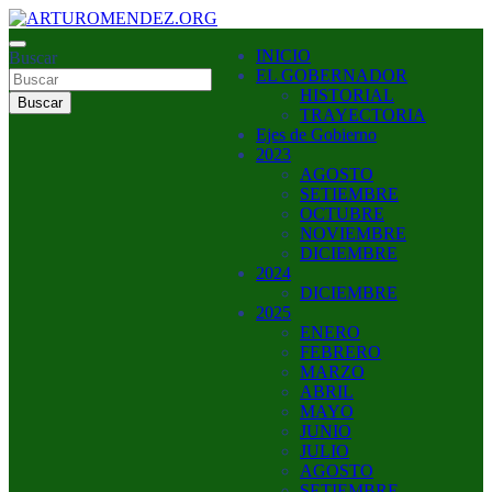
Saltar
al
ARTURO MENDEZ GOBERNADOR 2023
INICIO
contenido
Buscar
ARTUROMENDEZ.ORG
EL GOBERNADOR
HISTORIAL
Buscar
TRAYECTORIA
Ejes de Gobierno
2023
AGOSTO
SETIEMBRE
OCTUBRE
NOVIEMBRE
DICIEMBRE
2024
DICIEMBRE
2025
ENERO
FEBRERO
MARZO
ABRIL
MAYO
JUNIO
JULIO
AGOSTO
SETIEMBRE