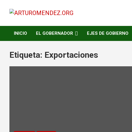
Saltar
al
contenido
ARTURO MENDEZ GOBERNADOR 2023
ARTUROMENDEZ.ORG
INICIO
EL GOBERNADOR
EJES DE GOBIERNO
Etiqueta:
Exportaciones