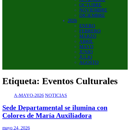
OCTUBRE
NOVIEMBRE
DICIEMBRE
2026
ENERO
FEBRERO
MARZO
ABRIL
MAYO
JUNIO
JULIO
AGOSTO
Etiqueta:
Eventos Culturales
A-MAYO-2026
NOTICIAS
Sede Departamental se ilumina con
Colores de María Auxiliadora
mayo 24, 2026