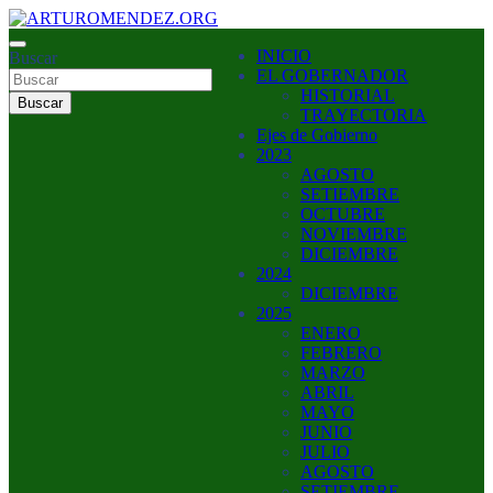
Saltar
al
ARTURO MENDEZ GOBERNADOR 2023
INICIO
contenido
Buscar
ARTUROMENDEZ.ORG
EL GOBERNADOR
HISTORIAL
Buscar
TRAYECTORIA
Ejes de Gobierno
2023
AGOSTO
SETIEMBRE
OCTUBRE
NOVIEMBRE
DICIEMBRE
2024
DICIEMBRE
2025
ENERO
FEBRERO
MARZO
ABRIL
MAYO
JUNIO
JULIO
AGOSTO
SETIEMBRE