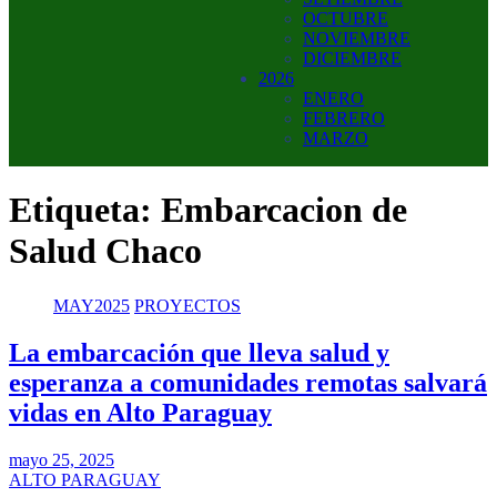
OCTUBRE
NOVIEMBRE
DICIEMBRE
2026
ENERO
FEBRERO
MARZO
Etiqueta:
Embarcacion de
Salud Chaco
MAY2025
PROYECTOS
La embarcación que lleva salud y
esperanza a comunidades remotas salvará
vidas en Alto Paraguay
mayo 25, 2025
ALTO PARAGUAY