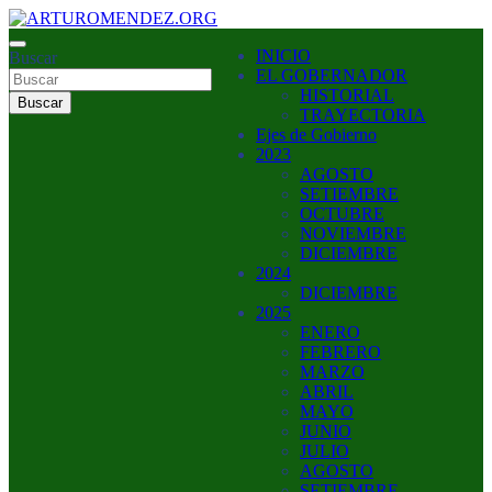
Saltar
al
ARTURO MENDEZ GOBERNADOR 2023
INICIO
contenido
Buscar
ARTUROMENDEZ.ORG
EL GOBERNADOR
HISTORIAL
Buscar
TRAYECTORIA
Ejes de Gobierno
2023
AGOSTO
SETIEMBRE
OCTUBRE
NOVIEMBRE
DICIEMBRE
2024
DICIEMBRE
2025
ENERO
FEBRERO
MARZO
ABRIL
MAYO
JUNIO
JULIO
AGOSTO
SETIEMBRE