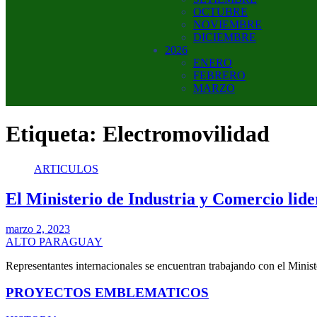
OCTUBRE
NOVIEMBRE
DICIEMBRE
2026
ENERO
FEBRERO
MARZO
Etiqueta:
Electromovilidad
ARTICULOS
El Ministerio de Industria y Comercio lid
marzo 2, 2023
ALTO PARAGUAY
Representantes internacionales se encuentran trabajando con el Mini
PROYECTOS EMBLEMATICOS