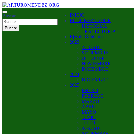
Saltar
al
ARTURO MENDEZ GOBERNADOR 2023
INICIO
contenido
Buscar
ARTUROMENDEZ.ORG
EL GOBERNADOR
HISTORIAL
Buscar
TRAYECTORIA
Ejes de Gobierno
2023
AGOSTO
SETIEMBRE
OCTUBRE
NOVIEMBRE
DICIEMBRE
2024
DICIEMBRE
2025
ENERO
FEBRERO
MARZO
ABRIL
MAYO
JUNIO
JULIO
AGOSTO
SETIEMBRE