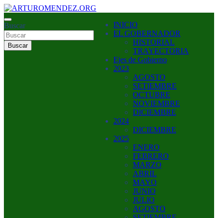
Saltar
al
ARTURO MENDEZ GOBERNADOR 2023
INICIO
contenido
Buscar
ARTUROMENDEZ.ORG
EL GOBERNADOR
HISTORIAL
Buscar
TRAYECTORIA
Ejes de Gobierno
2023
AGOSTO
SETIEMBRE
OCTUBRE
NOVIEMBRE
DICIEMBRE
2024
DICIEMBRE
2025
ENERO
FEBRERO
MARZO
ABRIL
MAYO
JUNIO
JULIO
AGOSTO
SETIEMBRE