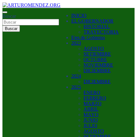
Saltar
al
ARTURO MENDEZ GOBERNADOR 2023
INICIO
contenido
Buscar
ARTUROMENDEZ.ORG
EL GOBERNADOR
HISTORIAL
Buscar
TRAYECTORIA
Ejes de Gobierno
2023
AGOSTO
SETIEMBRE
OCTUBRE
NOVIEMBRE
DICIEMBRE
2024
DICIEMBRE
2025
ENERO
FEBRERO
MARZO
ABRIL
MAYO
JUNIO
JULIO
AGOSTO
SETIEMBRE