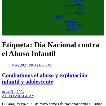
OCTUBRE
NOVIEMBRE
DICIEMBRE
2026
ENERO
FEBRERO
MARZO
Etiqueta:
Dia Nacional contra
el Abuso Infantil
MAY2024
PROYECTOS
Combatimos el abuso y explotación
infantil y adolescente
mayo 31, 2024
ALTO PARAGUAY
El Paraguay fija el 31 de mayo como Día Nacional contra el Abuso