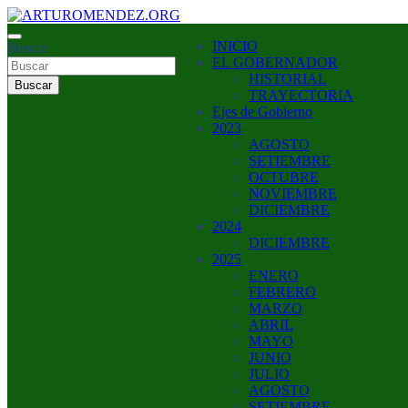
Saltar
al
ARTURO MENDEZ GOBERNADOR 2023
INICIO
contenido
Buscar
ARTUROMENDEZ.ORG
EL GOBERNADOR
HISTORIAL
Buscar
TRAYECTORIA
Ejes de Gobierno
2023
AGOSTO
SETIEMBRE
OCTUBRE
NOVIEMBRE
DICIEMBRE
2024
DICIEMBRE
2025
ENERO
FEBRERO
MARZO
ABRIL
MAYO
JUNIO
JULIO
AGOSTO
SETIEMBRE