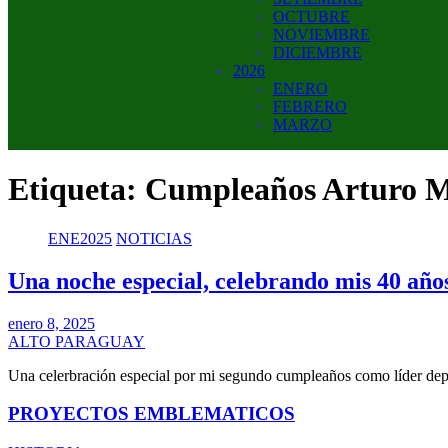
OCTUBRE
NOVIEMBRE
DICIEMBRE
2026
ENERO
FEBRERO
MARZO
Etiqueta:
Cumpleaños Arturo 
ENE2025
NOTICIAS
Una noche especial, celebrando mis 40 año
enero 8, 2025
ALTO PARAGUAY
Una celerbración especial por mi segundo cumpleaños como líder dep
PROYECTOS EMBLEMATICOS