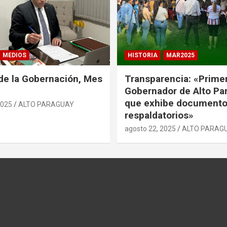
MEDIOS
HISTORIA
MAR2025
de la Gobernación, Mes
Transparencia: «Prime
Gobernador de Alto Pa
que exhibe document
2025
ALTO PARAGUAY
respaldatorios»
agosto 22, 2025
ALTO PARAG