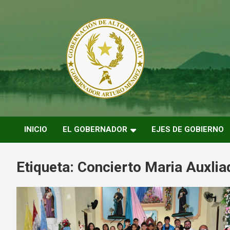
Saltar
al
contenido
ARTURO MENDEZ GOBERNADOR 2023
ARTUROMENDEZ.ORG
INICIO
EL GOBERNADOR
EJES DE GOBIERNO
Etiqueta:
Concierto Maria Auxlia