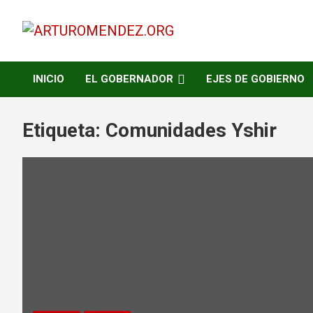
Saltar
al
contenido
ARTURO MENDEZ GOBERNADOR 2023
ARTUROMENDEZ.ORG
INICIO
EL GOBERNADOR
EJES DE GOBIERNO
Etiqueta:
Comunidades Yshir