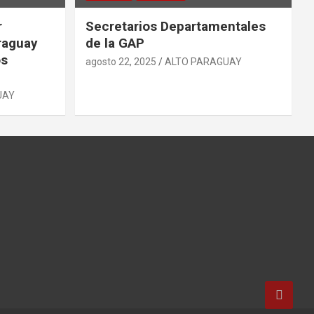
r
Secretarios Departamentales
raguay
de la GAP
os
agosto 22, 2025
ALTO PARAGUAY
UAY