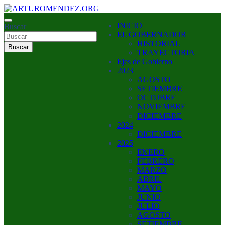
Saltar
al
ARTURO MENDEZ GOBERNADOR 2023
INICIO
contenido
Buscar
ARTUROMENDEZ.ORG
EL GOBERNADOR
HISTORIAL
Buscar
TRAYECTORIA
Ejes de Gobierno
2023
AGOSTO
SETIEMBRE
OCTUBRE
NOVIEMBRE
DICIEMBRE
2024
DICIEMBRE
2025
ENERO
FEBRERO
MARZO
ABRIL
MAYO
JUNIO
JULIO
AGOSTO
SETIEMBRE