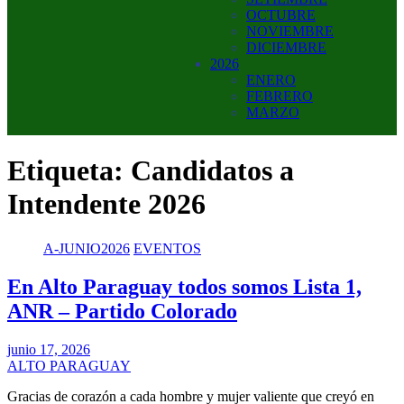
OCTUBRE
NOVIEMBRE
DICIEMBRE
2026
ENERO
FEBRERO
MARZO
Etiqueta:
Candidatos a
Intendente 2026
A-JUNIO2026
EVENTOS
En Alto Paraguay todos somos Lista 1,
ANR – Partido Colorado
junio 17, 2026
ALTO PARAGUAY
Gracias de corazón a cada hombre y mujer valiente que creyó en