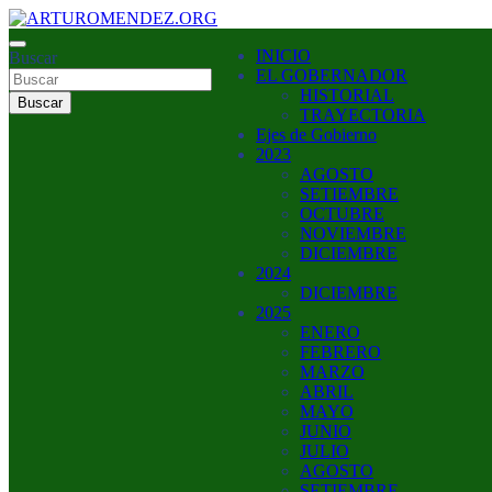
Saltar
al
ARTURO MENDEZ GOBERNADOR 2023
INICIO
contenido
Buscar
ARTUROMENDEZ.ORG
EL GOBERNADOR
HISTORIAL
Buscar
TRAYECTORIA
Ejes de Gobierno
2023
AGOSTO
SETIEMBRE
OCTUBRE
NOVIEMBRE
DICIEMBRE
2024
DICIEMBRE
2025
ENERO
FEBRERO
MARZO
ABRIL
MAYO
JUNIO
JULIO
AGOSTO
SETIEMBRE