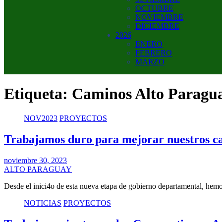
OCTUBRE
NOVIEMBRE
DICIEMBRE
2026
ENERO
FEBRERO
MARZO
Etiqueta:
Caminos Alto Paragu
NOV2023
PROYECTOS
Trabajamos duro para mejorar nuestros ca
noviembre 30, 2023
ALTO PARAGUAY
Desde el inici4o de esta nueva etapa de gobierno departamental, hemo
NOTICIAS
PROYECTOS