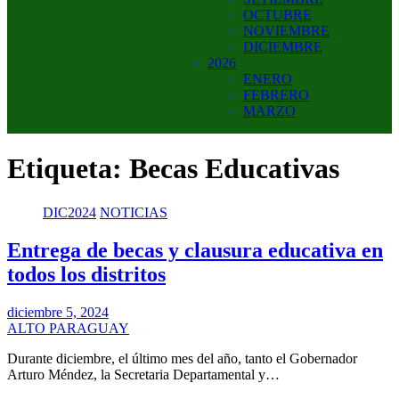
OCTUBRE
NOVIEMBRE
DICIEMBRE
2026
ENERO
FEBRERO
MARZO
Etiqueta:
Becas Educativas
DIC2024
NOTICIAS
Entrega de becas y clausura educativa en
todos los distritos
diciembre 5, 2024
ALTO PARAGUAY
Durante diciembre, el último mes del año, tanto el Gobernador
Arturo Méndez, la Secretaria Departamental y…