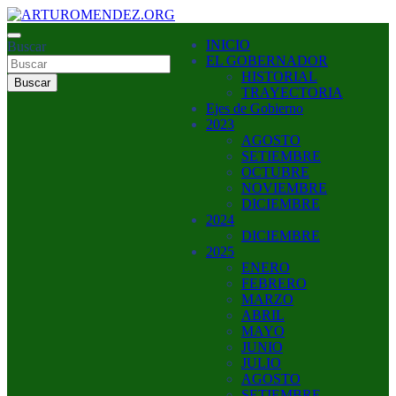
Saltar
al
ARTURO MENDEZ GOBERNADOR 2023
INICIO
contenido
Buscar
ARTUROMENDEZ.ORG
EL GOBERNADOR
HISTORIAL
Buscar
TRAYECTORIA
Ejes de Gobierno
2023
AGOSTO
SETIEMBRE
OCTUBRE
NOVIEMBRE
DICIEMBRE
2024
DICIEMBRE
2025
ENERO
FEBRERO
MARZO
ABRIL
MAYO
JUNIO
JULIO
AGOSTO
SETIEMBRE