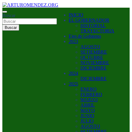
Saltar
al
ARTURO MENDEZ GOBERNADOR 2023
INICIO
contenido
Buscar
ARTUROMENDEZ.ORG
EL GOBERNADOR
HISTORIAL
Buscar
TRAYECTORIA
Ejes de Gobierno
2023
AGOSTO
SETIEMBRE
OCTUBRE
NOVIEMBRE
DICIEMBRE
2024
DICIEMBRE
2025
ENERO
FEBRERO
MARZO
ABRIL
MAYO
JUNIO
JULIO
AGOSTO
SETIEMBRE