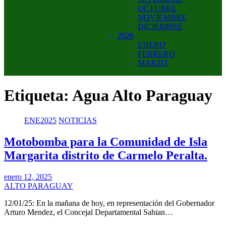
OCTUBRE
NOVIEMBRE
DICIEMBRE
2026
ENERO
FEBRERO
MARZO
Etiqueta:
Agua Alto Paraguay
ENE2025
NOTICIAS
Motobomba para la Comunidad de Isla
Margarita distrito de Carmelo Peralta.
enero 12, 2025
ALTO PARAGUAY
12/01/25: En la mañana de hoy, en representación del Gobernador
Arturo Mendez, el Concejal Departamental Sahian…