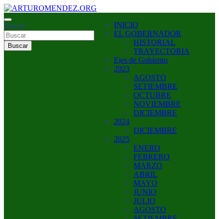
Saltar
al
ARTURO MENDEZ GOBERNADOR 2023
INICIO
contenido
Buscar
ARTUROMENDEZ.ORG
EL GOBERNADOR
HISTORIAL
Buscar
TRAYECTORIA
Ejes de Gobierno
2023
AGOSTO
SETIEMBRE
OCTUBRE
NOVIEMBRE
DICIEMBRE
2024
DICIEMBRE
2025
ENERO
FEBRERO
MARZO
ABRIL
MAYO
JUNIO
JULIO
AGOSTO
SETIEMBRE