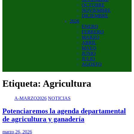
OCTUBRE
NOVIEMBRE
DICIEMBRE
2026
ENERO
FEBRERO
MARZO
ABRIL
MAYO
JUNIO
JULIO
AGOSTO
Etiqueta:
Agricultura
A-MARZO2026
NOTICIAS
Potenciaremos la agenda departamental
de agricultura y ganadería
marzo 26, 2026