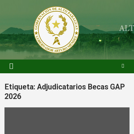
Saltar
al
contenido
ARTURO MENDEZ GOBERNADOR 2023
ARTUROMENDEZ.ORG
Etiqueta:
Adjudicatarios Becas GAP
2026