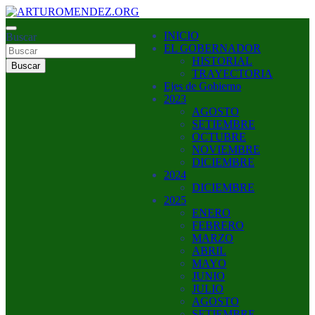
Saltar
al
ARTURO MENDEZ GOBERNADOR 2023
INICIO
contenido
Buscar
ARTUROMENDEZ.ORG
EL GOBERNADOR
HISTORIAL
Buscar
TRAYECTORIA
Ejes de Gobierno
2023
AGOSTO
SETIEMBRE
OCTUBRE
NOVIEMBRE
DICIEMBRE
2024
DICIEMBRE
2025
ENERO
FEBRERO
MARZO
ABRIL
MAYO
JUNIO
JULIO
AGOSTO
SETIEMBRE