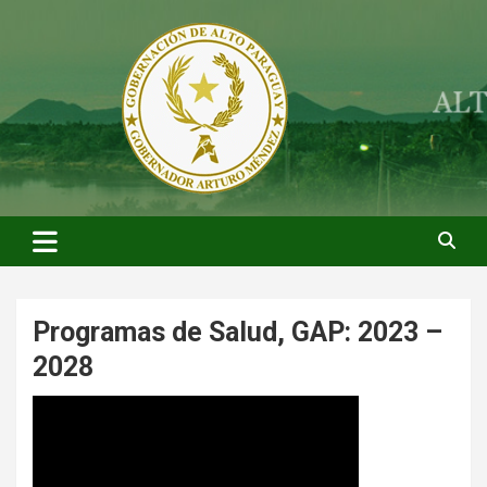
Saltar
al
contenido
ARTURO MENDEZ GOBERNADOR 2023
ARTUROMENDEZ.ORG
Programas de Salud, GAP: 2023 –
2028