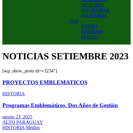
OCTUBRE
NOVIEMBRE
DICIEMBRE
2026
ENERO
FEBRERO
MARZO
NOTICIAS SETIEMBRE 2023
[wp_show_posts id=»3234″]
PROYECTOS EMBLEMATICOS
HISTORIA
Programas Emblemáticos, Dos Años de Gestión
agosto 23, 2025
ALTO PARAGUAY
HISTORIA
Medios