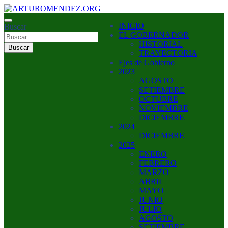
Saltar
al
ARTURO MENDEZ GOBERNADOR 2023
INICIO
contenido
Buscar
ARTUROMENDEZ.ORG
EL GOBERNADOR
HISTORIAL
Buscar
TRAYECTORIA
Ejes de Gobierno
2023
AGOSTO
SETIEMBRE
OCTUBRE
NOVIEMBRE
DICIEMBRE
2024
DICIEMBRE
2025
ENERO
FEBRERO
MARZO
ABRIL
MAYO
JUNIO
JULIO
AGOSTO
SETIEMBRE