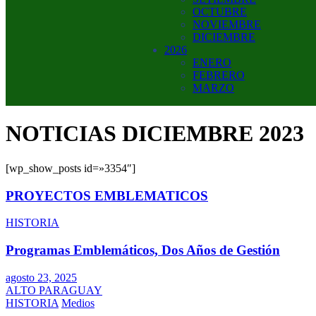
OCTUBRE
NOVIEMBRE
DICIEMBRE
2026
ENERO
FEBRERO
MARZO
NOTICIAS DICIEMBRE 2023
[wp_show_posts id=»3354″]
PROYECTOS EMBLEMATICOS
HISTORIA
Programas Emblemáticos, Dos Años de Gestión
agosto 23, 2025
ALTO PARAGUAY
HISTORIA
Medios