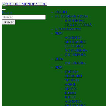
Saltar
al
ARTURO MENDEZ GOBERNADOR 2023
INICIO
contenido
Buscar
ARTUROMENDEZ.ORG
EL GOBERNADOR
HISTORIAL
Buscar
TRAYECTORIA
Ejes de Gobierno
2023
AGOSTO
SETIEMBRE
OCTUBRE
NOVIEMBRE
DICIEMBRE
2024
DICIEMBRE
2025
ENERO
FEBRERO
MARZO
ABRIL
MAYO
JUNIO
JULIO
AGOSTO
SETIEMBRE