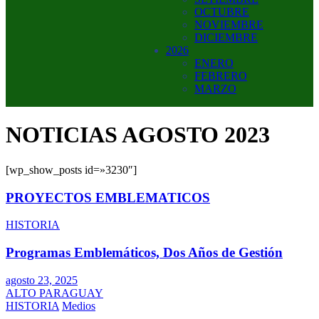
OCTUBRE
NOVIEMBRE
DICIEMBRE
2026
ENERO
FEBRERO
MARZO
NOTICIAS AGOSTO 2023
[wp_show_posts id=»3230″]
PROYECTOS EMBLEMATICOS
HISTORIA
Programas Emblemáticos, Dos Años de Gestión
agosto 23, 2025
ALTO PARAGUAY
HISTORIA
Medios