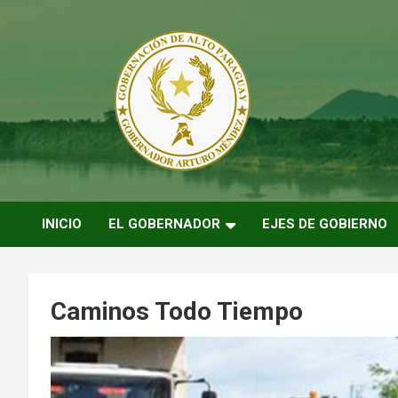
Saltar
al
contenido
ARTURO MENDEZ GOBERNADOR 2023
ARTUROMENDEZ.ORG
INICIO
EL GOBERNADOR
EJES DE GOBIERNO
Caminos Todo Tiempo