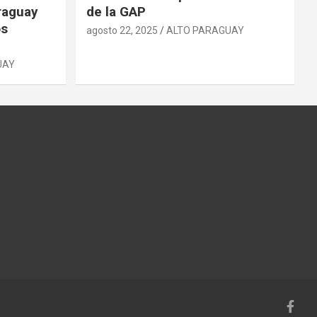
raguay
de la GAP
os
agosto 22, 2025
ALTO PARAGUAY
UAY