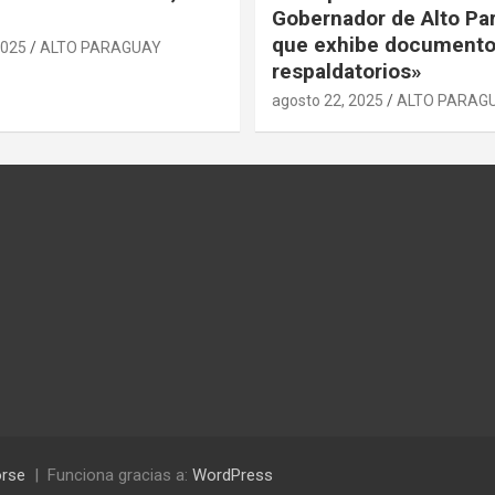
Gobernador de Alto Pa
que exhibe document
2025
ALTO PARAGUAY
respaldatorios»
agosto 22, 2025
ALTO PARAG
rse
Funciona gracias a:
WordPress